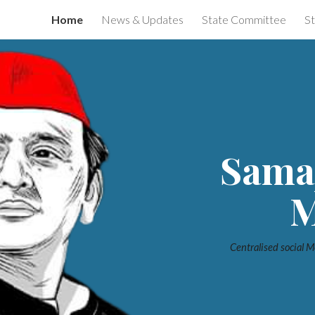
Home
News & Updates
State Committee
St
ip to main content
Skip to navigat
Sama
M
Centralised social Me