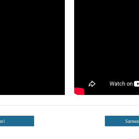
ari
Sanwad