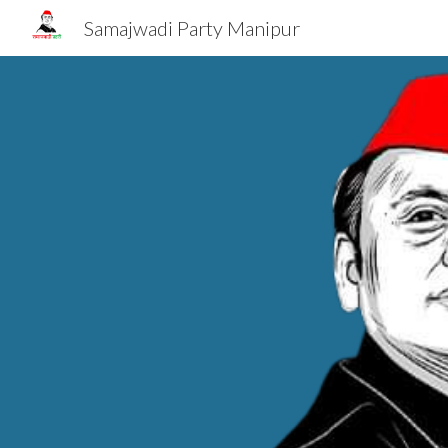
Samajwadi Party Manipur
Sk