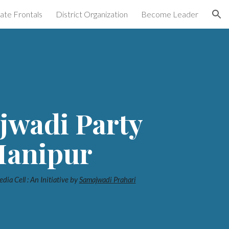
ate Frontals
District Organization
Become Leader
ion
jwadi Party
anipur
dia Cell : An Initiative by
Samajwadi Prahari